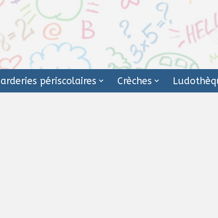
arderies périscolaires
Crèches
Ludothèq